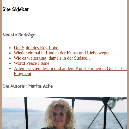
Site Sidebar
Neuste Beiträge
Der Spirit des Rey Lobo
Wieder einmal in Lindau der Kunst und Liebe wegen….
Wie es weiterging, damals in der Südsee…
World Peace Flame
Artemisia Gentileschi und andere Künstlerinnen in Gent – Ein
Fragment
Die Autorin: Marita Ache