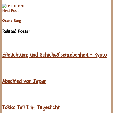
Next Post:
Osaka Burg
Related Posts:
Erleuchtung und Schicksalsergebenheit – Kyoto
Abschied von Japan
Tokio: Teil I im Tageslicht