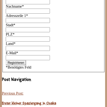
Nachname
*
Adresszeile 1
*
Stadt
*
PLZ
*
Land
*
E-Mail
*
*
Benötigtes Feld
Post Navigation
Previous Post:
Erster kleiner Spaziergang in Osaka