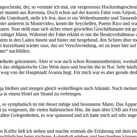
sgeschenkt, der, so vermute ich mal, ein vergessenes Hochzeitsgesche
r, er stammt aus Ravenna. Doch schon auf der kurzen Fahrt vom Airport
ie Unterkunft, stelle ich fest, dass er ein Weltenbummler und Tausendsa
nter anderem in Montevideo, kennt die Seychellen, Puerto Rico und w
nen. Nun stellt man sich sicher einen gewieften Geschäftsmann mit ge
higer Mann. Während der Fahrt erklärt er mir die Besitzverhältnisse au
Schirm in den Laden hinein und hinter mir hergehend, den Schirm über 
urzerhand wieder raus, das sei Verschwendung, sei zu teuer hier auf de
ter“ nachfüllen.
otelkette gekommen. Aber er war auch schon Restaurantbesitzer, weshal
ch das obligatorische Glas Wein dazu und brachte ihn in Not. Sehr häuf
weg von der Hauptstadt Avarua liegt. Für mich war es aber gerade des
nga bleiben und morgen gleich weiterfliegen nach Aitutaki. Nach meine
ga in einem Hotel am Strand zu verbringen.
d, so symphatisch ist mir dieser ruhige und besonnene Mann. Das Appar
t zu vergessen, die vielen Italienischen Hits, die man über USB am Fer
allen Gelegenheiten, es war spannend und ich hatte mich auf sehr an
 Koffer ließ ich stehen und machte erstmals die Erfahrung mit dem kl
usführlicher beim nächsten Aufenthalt erleben und beschreiben können. 