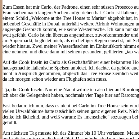
Zum Essen hat mir Carlo, der Padrone, einen sehr süssen Prosecco au
Frau soeben nach langem Suchen aufgetrieben hat. Carlo ist Italiene
einem Schild „Welcome at the Tree House to Marita“ abgeholt hat, in d
nebenbei Geschäfte in Dubai, unterhält weitere Airbnb Wohnungen u
angeregte Gespräch kommt, wie seine Westentasche. Ich kann nur stau
weit gefehlt. Carlo ist ein überaus angenehmer, zuvorkommender und ru
am Supermarkt, begleitet mich, als ein heftiger Regen einsetzt, mit 
wieder hinaus. Zwei meiner Wasserflaschen im Einkaufskorb nimmt er k
eine nehmen, und diese dann mit seinem gesunden, gefilterten „tap wa
Auf die Cook Inseln ist Carlo als Geschäftsführer einer bekannten H
hausgemachte italienische Speisen anbietet. Ich dachte, da gehöre au
nicht in Anspruch genommen, obgleich das Tree House ziemlich weit 
da ich morgen schon wieder am Flughafen sein muss.
Tja, die Cook Inseln. Nur eine Nacht würde ich also hier auf Raroto
ich aber die Gelegenheit haben, nochmals vier Tage hier auf Raroton
Fast bedaure ich nun, dass es nicht bei Carlo im Tree House sein wir
vielen Urwaldbäume hatte tatsächlich seinen ganz eigenen Reiz. Nich
denke ich lächelnd, und weiß warum: Es „menschelte“ sozusagen bei 
gefühlt.
Am nächsten Tag musste ich das Zimmer bis 10 Uhr verlassen. Meinen
und anticlockwise um die Insel fährt. Das würde ich dann aber noch a