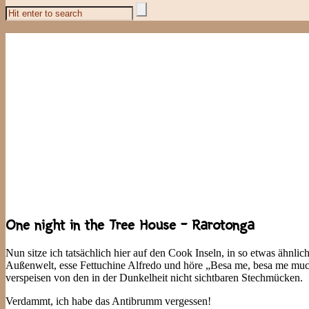
One night in the Tree House – Rarotonga
Nun sitze ich tatsächlich hier auf den Cook Inseln, in so etwas ähn
Außenwelt, esse Fettuchine Alfredo und höre „Besa me, besa me mu
verspeisen von den in der Dunkelheit nicht sichtbaren Stechmücken.
Verdammt, ich habe das Antibrumm vergessen!