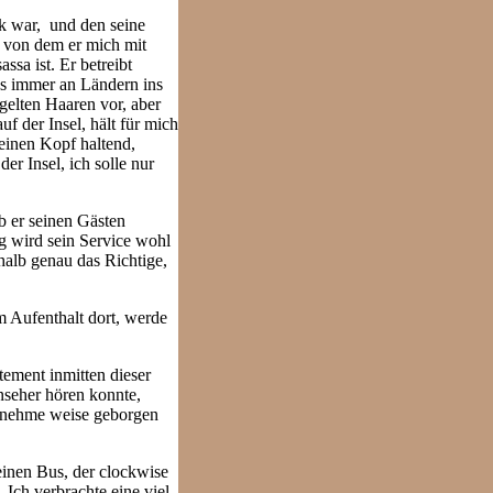
nk war, und den seine
, von dem er mich mit
ssa ist. Er betreibt
as immer an Ländern ins
gelten Haaren vor, aber
f der Insel, hält für mich
meinen Kopf haltend,
r Insel, ich solle nur
b er seinen Gästen
ig wird sein Service wohl
halb genau das Richtige,
m Aufenthalt dort, werde
tement inmitten dieser
nseher hören konnte,
genehme weise geborgen
einen Bus, der clockwise
Ich verbrachte eine viel