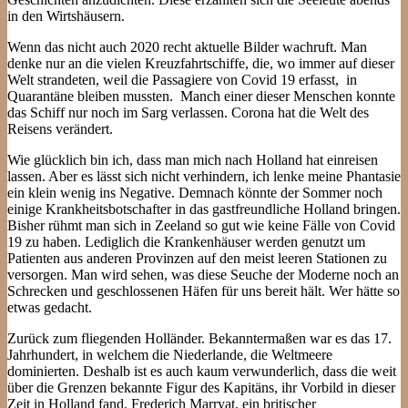
in den Wirtshäusern.
Wenn das nicht auch 2020 recht aktuelle Bilder wachruft. Man
denke nur an die vielen Kreuzfahrtschiffe, die, wo immer auf dieser
Welt strandeten, weil die Passagiere von Covid 19 erfasst, in
Quarantäne bleiben mussten. Manch einer dieser Menschen konnte
das Schiff nur noch im Sarg verlassen. Corona hat die Welt des
Reisens verändert.
Wie glücklich bin ich, dass man mich nach Holland hat einreisen
lassen. Aber es lässt sich nicht verhindern, ich lenke meine Phantasie
ein klein wenig ins Negative. Demnach könnte der Sommer noch
einige Krankheitsbotschafter in das gastfreundliche Holland bringen.
Bisher rühmt man sich in Zeeland so gut wie keine Fälle von Covid
19 zu haben. Lediglich die Krankenhäuser werden genutzt um
Patienten aus anderen Provinzen auf den meist leeren Stationen zu
versorgen. Man wird sehen, was diese Seuche der Moderne noch an
Schrecken und geschlossenen Häfen für uns bereit hält. Wer hätte so
etwas gedacht.
Zurück zum fliegenden Holländer. Bekanntermaßen war es das 17.
Jahrhundert, in welchem die Niederlande, die Weltmeere
dominierten. Deshalb ist es auch kaum verwunderlich, dass die weit
über die Grenzen bekannte Figur des Kapitäns, ihr Vorbild in dieser
Zeit in Holland fand. Frederich Marryat, ein britischer