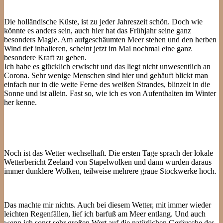
Die holländische Küste, ist zu jeder Jahreszeit schön. Doch wie
könnte es anders sein, auch hier hat das Frühjahr seine ganz
besonders Magie. Am aufgeschäumten Meer stehen und den herben
Wind tief inhalieren, scheint jetzt im Mai nochmal eine ganz
besondere Kraft zu geben.
Ich habe es glücklich erwischt und das liegt nicht unwesentlich an
Corona. Sehr wenige Menschen sind hier und gehäuft blickt man
einfach nur in die weite Ferne des weißen Strandes, blinzelt in die
Sonne und ist allein. Fast so, wie ich es von Aufenthalten im Winter
her kenne.
Noch ist das Wetter wechselhaft. Die ersten Tage sprach der lokale
Wetterbericht Zeeland von Stapelwolken und dann wurden daraus
immer dunklere Wolken, teilweise mehrere graue Stockwerke hoch.
Das machte mir nichts. Auch bei diesem Wetter, mit immer wieder
leichten Regenfällen, lief ich barfuß am Meer entlang. Und auch
wenn ich sonst sehr großen Wert auf die natürlichen Geräusche des