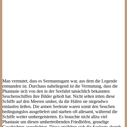
Man vermutet, dass es Seemannsgarn war, aus dem die Legende
entstanden ist. Durchaus naheliegend ist die Vermutung, dass die
Phantasie sich von den in der Seefahrt tatsächlich bekannten
Seuchenschiffen ihre Bilder geholt hat. Nicht selten irrten diese
Schiffe auf den Meeren umher, da die Häfen sie nirgendwo
einlaufen ließen. Die armen Seeleute waren somit den Seuchen
bedingungslos ausgeliefert und starben oft allesamt, während die
Schiffe weiter umhergeisterten. Es brauchte nicht allzu viel
Phantasie um diesen umhertreibenden Friedhöfen, gruselige
Geschichten anzudichten. Diese erzählten sich die Seeleute abends