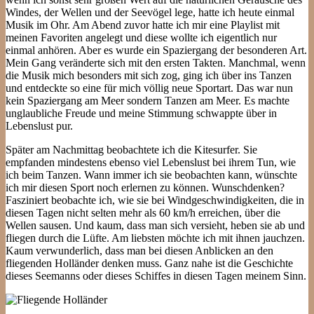
Windes, der Wellen und der Seevögel lege, hatte ich heute einmal
Musik im Ohr. Am Abend zuvor hatte ich mir eine Playlist mit
meinen Favoriten angelegt und diese wollte ich eigentlich nur
einmal anhören. Aber es wurde ein Spaziergang der besonderen Art.
Mein Gang veränderte sich mit den ersten Takten. Manchmal, wenn
die Musik mich besonders mit sich zog, ging ich über ins Tanzen
und entdeckte so eine für mich völlig neue Sportart. Das war nun
kein Spaziergang am Meer sondern Tanzen am Meer. Es machte
unglaubliche Freude und meine Stimmung schwappte über in
Lebenslust pur.
Später am Nachmittag beobachtete ich die Kitesurfer. Sie
empfanden mindestens ebenso viel Lebenslust bei ihrem Tun, wie
ich beim Tanzen. Wann immer ich sie beobachten kann, wünschte
ich mir diesen Sport noch erlernen zu können. Wunschdenken?
Fasziniert beobachte ich, wie sie bei Windgeschwindigkeiten, die in
diesen Tagen nicht selten mehr als 60 km/h erreichen, über die
Wellen sausen. Und kaum, dass man sich versieht, heben sie ab und
fliegen durch die Lüfte. Am liebsten möchte ich mit ihnen jauchzen.
Kaum verwunderlich, dass man bei diesen Anblicken an den
fliegenden Holländer denken muss. Ganz nahe ist die Geschichte
dieses Seemanns oder dieses Schiffes in diesen Tagen meinem Sinn.