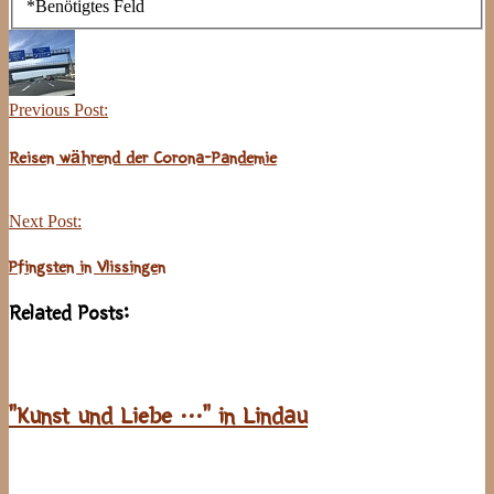
*
Benötigtes Feld
Post
Navigation
Previous Post:
Reisen während der Corona-Pandemie
Next Post:
Pfingsten in Vlissingen
Related Posts:
“Kunst und Liebe …” in Lindau