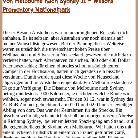
Von Melbourne nach Sydney II – Wilsons
Promontory Nationalpark
Dieser Besuch Australiens war im ursprünglichen Reiseplan nicht
enthalten. Es ist seltsam, aber Australien war noch niemals auf
meiner Wunschliste gewesen. Bei der Planung dieser Weltreise
waren es ursächlich die unverschämt hohen Preise über
Weihnachten und Silvester in Neuseeland gewesen, die mich dazu
verleitet hatten, nach Alternativen zu suchen. 300 oder 400 Dollar
Feiertagszuschlag für einen ohnedies schon unsäglich teuren
Camper in der Hochsaison, hatten mich geradezu ein bisschen
verstimmt. Damit wurde quasi diese Woche von Neuseeland
abgezogen und für Australien eingeplant. Für Melbourne standen 2
Tage zur Verfügung. Die Distanz von Melbourne nach Sydney
betrug mindestens 1000 Kilometer, je nachdem welche Route wir
wählten, sogar noch etwas mehr. Für den 31.12. war in Sydney das
AirBnB Zimmer gebucht und am 01.01 und 02.01 unser jeweiliger
Abflug von dort. Das war der Zeitrahmen für die Strecke. Ein
bisschen wehmütig schaute ich deshalb am morgen unserer Abreise
in Richtung Sydney, bei einem letzten Spaziergang am Strand, auf
die gegenüberliegende Skyline von Melbourne. Wir hatten uns mit
einem leckeren Frühstück in einem von Frauen geführten Café,
direkt gegenüber des Hotels gestärkt und wollten früh Richtung