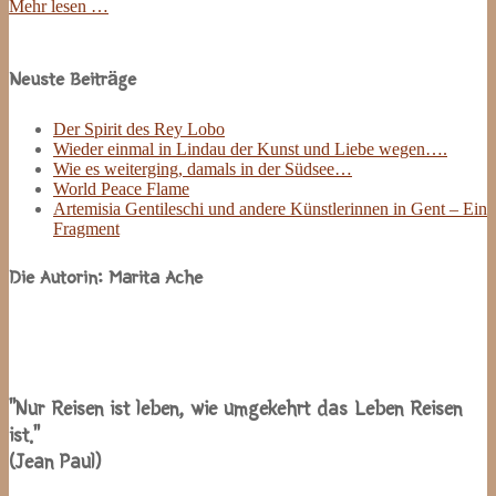
Mehr lesen …
Site
Sidebar
Neuste Beiträge
Der Spirit des Rey Lobo
Wieder einmal in Lindau der Kunst und Liebe wegen….
Wie es weiterging, damals in der Südsee…
World Peace Flame
Artemisia Gentileschi und andere Künstlerinnen in Gent – Ein
Fragment
Die Autorin: Marita Ache
“Nur Reisen ist leben, wie umgekehrt das Leben Reisen
ist.”
(Jean Paul)