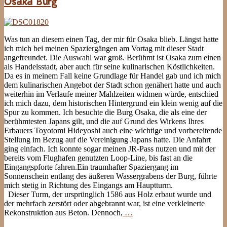
Osaka Burg
Was tun an diesem einen Tag, der mir für Osaka blieb. Längst hatte
ich mich bei meinen Spaziergängen am Vortag mit dieser Stadt
angefreundet. Die Auswahl war groß. Berühmt ist Osaka zum einen
als Handelsstadt, aber auch für seine kulinarischen Köstlichkeiten.
Da es in meinem Fall keine Grundlage für Handel gab und ich mich
dem kulinarischen Angebot der Stadt schon genähert hatte und auch
weiterhin im Verlaufe meiner Mahlzeiten widmen würde, entschied
ich mich dazu, dem historischen Hintergrund ein klein wenig auf die
Spur zu kommen. Ich besuchte die Burg Osaka, die als eine der
berühmtesten Japans gilt, und die auf Grund des Wirkens Ihres
Erbauers Toyotomi Hideyoshi auch eine wichtige und vorbereitende
Stellung im Bezug auf die Vereinigung Japans hatte. Die Anfahrt
ging einfach. Ich konnte sogar meinen JR-Pass nutzen und mit der
bereits vom Flughafen genutzten Loop-Line, bis fast an die
Eingangspforte fahren.Ein traumhafter Spaziergang im
Sonnenschein entlang des äußeren Wassergrabens der Burg, führte
mich stetig in Richtung des Eingangs am Hauptturm.
Dieser Turm, der ursprünglich 1586 aus Holz erbaut wurde und
der mehrfach zerstört oder abgebrannt war, ist eine verkleinerte
Rekonstruktion aus Beton. Dennoch,
…