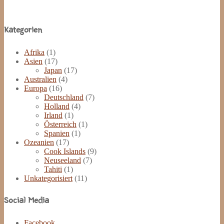
Site
Kategorien
Footer
Afrika
(1)
Asien
(17)
Japan
(17)
Australien
(4)
Europa
(16)
Deutschland
(7)
Holland
(4)
Irland
(1)
Österreich
(1)
Spanien
(1)
Ozeanien
(17)
Cook Islands
(9)
Neuseeland
(7)
Tahiti
(1)
Unkategorisiert
(11)
Social Media
Facebook