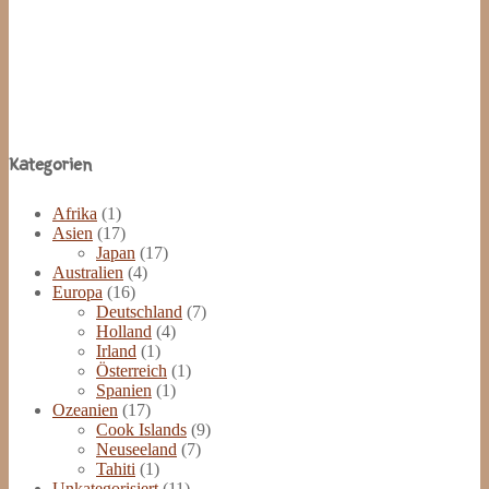
Site
Kategorien
Footer
Afrika
(1)
Asien
(17)
Japan
(17)
Australien
(4)
Europa
(16)
Deutschland
(7)
Holland
(4)
Irland
(1)
Österreich
(1)
Spanien
(1)
Ozeanien
(17)
Cook Islands
(9)
Neuseeland
(7)
Tahiti
(1)
Unkategorisiert
(11)