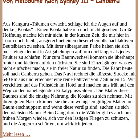
Von Melbourne nach Sydney III – Canberra
Aus Känguru -Träumen erwacht, schlage ich die Augen auf und
denke „Koalas“ . Einen Koala habe ich noch nicht gesehen. Große
Hoffnung machte ich mir nicht, in der kurzen Zeit, die mir hier in
Toora noch bleibt, ausgerechnet einen dieser ebenfalls nachtaktiven
Beutelbären zu sehen. Mit ihrer silbergrauen Farbe halten sie sich
meist eingeklemmt in Astgabelungen auf, um dort länger als jedes
Faultier zu schlafen. Nur zum Baumwechsel kommen sie überhaupt
runter und klettern auf den nächsten. Sie sind Einzelgänger, was es
nicht einfacher macht, sie in freier Natur zu finden. Die Fahrt heute
soll nach Canberra gehen. Das Navi rechnet die kürzeste Strecke mit
640 km aus und errechnet eine reine Fahrzeit von 7 Stunden 15. Wir
verzichten auf das Frühstück im Hotel und machen uns früh auf den
Weg zu den naheliegenden Eukalyptuswäldern. Die Blätter diese
Baumes sind die einzige Nahrung, die Koalas zu sich nehmen. Mit
ihren guten Nasen können sie die am wenigsten giftigen Blätter am
Baum erschnuppern und wenn diese vertilgt sind, suchen sie sich
den nächsten Baum. Beim Gang durch die Wälder gilt es auch am
frühen Morgen wieder, sich vor den lästigen Fliegen zu schützen,
und die Augen zu schärfen, um wirklich jeden
…
Mehr lesen …