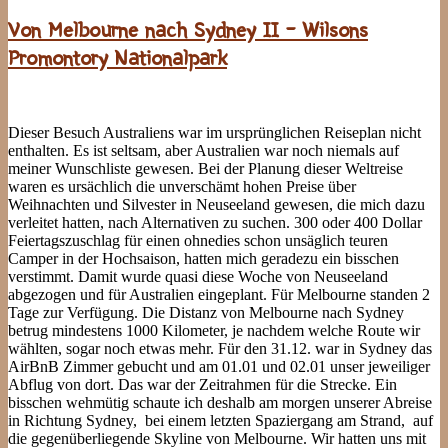
Von Melbourne nach Sydney II – Wilsons
Promontory Nationalpark
Dieser Besuch Australiens war im ursprünglichen Reiseplan nicht
enthalten. Es ist seltsam, aber Australien war noch niemals auf
meiner Wunschliste gewesen. Bei der Planung dieser Weltreise
waren es ursächlich die unverschämt hohen Preise über
Weihnachten und Silvester in Neuseeland gewesen, die mich dazu
verleitet hatten, nach Alternativen zu suchen. 300 oder 400 Dollar
Feiertagszuschlag für einen ohnedies schon unsäglich teuren
Camper in der Hochsaison, hatten mich geradezu ein bisschen
verstimmt. Damit wurde quasi diese Woche von Neuseeland
abgezogen und für Australien eingeplant. Für Melbourne standen 2
Tage zur Verfügung. Die Distanz von Melbourne nach Sydney
betrug mindestens 1000 Kilometer, je nachdem welche Route wir
wählten, sogar noch etwas mehr. Für den 31.12. war in Sydney das
AirBnB Zimmer gebucht und am 01.01 und 02.01 unser jeweiliger
Abflug von dort. Das war der Zeitrahmen für die Strecke. Ein
bisschen wehmütig schaute ich deshalb am morgen unserer Abreise
in Richtung Sydney, bei einem letzten Spaziergang am Strand, auf
die gegenüberliegende Skyline von Melbourne. Wir hatten uns mit