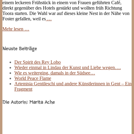
einem leckeren Frühstück in einem von Frauen geführten Café,
direkt gegenüber des Hotels gestärkt und wollten früh Richtung
Toora starten. Die Wahl war auf dieses kleine Nest in der Nähe von
Foster gefallen, weil es
…
Mehr lesen …
Site
Sidebar
Neuste Beiträge
Der Spirit des Rey Lobo
Wieder einmal in Lindau der Kunst und Liebe wegen….
Wie es weiterging, damals in der Südsee…
World Peace Flame
Artemisia Gentileschi und andere Künstlerinnen in Gent – Ein
Fragment
Die Autorin: Marita Ache