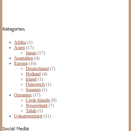
Site
Kategorien
Footer
Afrika
(1)
Asien
(17)
Japan
(17)
Australien
(4)
Europa
(16)
Deutschland
(7)
Holland
(4)
Irland
(1)
Österreich
(1)
Spanien
(1)
Ozeanien
(17)
Cook Islands
(9)
Neuseeland
(7)
Tahiti
(1)
Unkategorisiert
(11)
Social Media