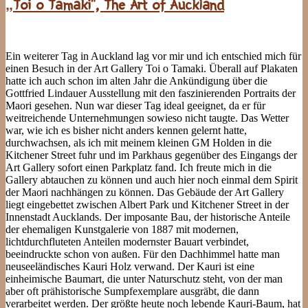
„Toi o Tamaki“, The Art of Auckland
Ein weiterer Tag in Auckland lag vor mir und ich entschied mich für
einen Besuch in der Art Gallery Toi o Tamaki. Überall auf Plakaten
hatte ich auch schon im alten Jahr die Ankündigung über die
Gottfried Lindauer Ausstellung mit den faszinierenden Portraits der
Maori gesehen. Nun war dieser Tag ideal geeignet, da er für
weitreichende Unternehmungen sowieso nicht taugte. Das Wetter
war, wie ich es bisher nicht anders kennen gelernt hatte,
durchwachsen, als ich mit meinem kleinen GM Holden in die
Kitchener Street fuhr und im Parkhaus gegenüber des Eingangs der
Art Gallery sofort einen Parkplatz fand. Ich freute mich in die
Gallery abtauchen zu können und auch hier noch einmal dem Spirit
der Maori nachhängen zu können. Das Gebäude der Art Gallery
liegt eingebettet zwischen Albert Park und Kitchener Street in der
Innenstadt Aucklands. Der imposante Bau, der historische Anteile
der ehemaligen Kunstgalerie von 1887 mit modernen,
lichtdurchfluteten Anteilen modernster Bauart verbindet,
beeindruckte schon von außen. Für den Dachhimmel hatte man
neuseeländisches Kauri Holz verwand. Der Kauri ist eine
einheimische Baumart, die unter Naturschutz steht, von der man
aber oft prähistorische Sumpfexemplare ausgräbt, die dann
verarbeitet werden. Der größte heute noch lebende Kauri-Baum, hat