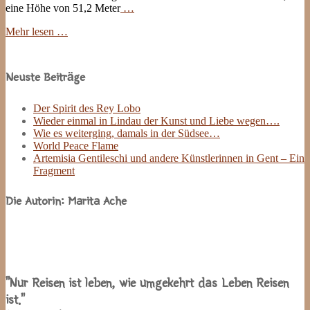
eine Höhe von 51,2 Meter
…
Mehr lesen …
Site
Sidebar
Neuste Beiträge
Der Spirit des Rey Lobo
Wieder einmal in Lindau der Kunst und Liebe wegen….
Wie es weiterging, damals in der Südsee…
World Peace Flame
Artemisia Gentileschi und andere Künstlerinnen in Gent – Ein
Fragment
Die Autorin: Marita Ache
“Nur Reisen ist leben, wie umgekehrt das Leben Reisen
ist.”