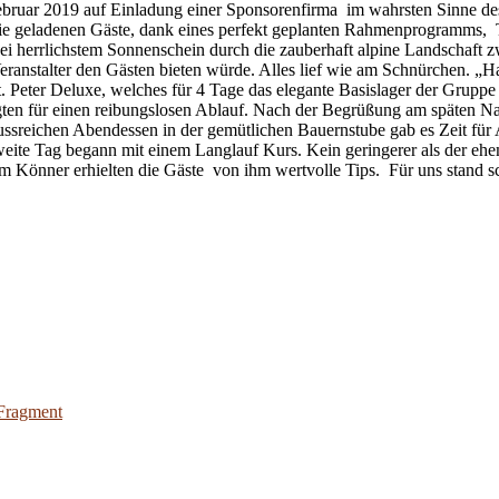
 Februar 2019 auf Einladung einer Sponsorenfirma im wahrsten Sinne
die geladenen Gäste, dank eines perfekt geplanten Rahmenprogramms, T
ei herrlichstem Sonnenschein durch die zauberhaft alpine Landschaft z
ranstalter den Gästen bieten würde. Alles lief wie am Schnürchen. „H
. Peter Deluxe, welches für 4 Tage das elegante Basislager der Grupp
ten für einen reibungslosen Ablauf. Nach der Begrüßung am späten Na
sreichen Abendessen in der gemütlichen Bauernstube gab es Zeit für
eite Tag begann mit einem Langlauf Kurs. Kein geringerer als der ehe
 Könner erhielten die Gäste von ihm wertvolle Tips. Für uns stand sch
 Fragment