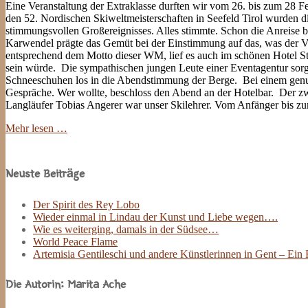
Eine Veranstaltung der Extraklasse durften wir vom 26. bis zum 28
den 52. Nordischen Skiweltmeisterschaften in Seefeld Tirol wurden 
stimmungsvollen Großereignisses. Alles stimmte. Schon die Anreise b
Karwendel prägte das Gemüt bei der Einstimmung auf das, was der Ve
entsprechend dem Motto dieser WM, lief es auch im schönen Hotel St
sein würde. Die sympathischen jungen Leute einer Eventagentur sorg
Schneeschuhen los in die Abendstimmung der Berge. Bei einem genus
Gespräche. Wer wollte, beschloss den Abend an der Hotelbar. Der zw
Langläufer Tobias Angerer war unser Skilehrer. Vom Anfänger bis zum
Mehr lesen …
Site
Sidebar
Neuste Beiträge
Der Spirit des Rey Lobo
Wieder einmal in Lindau der Kunst und Liebe wegen….
Wie es weiterging, damals in der Südsee…
World Peace Flame
Artemisia Gentileschi und andere Künstlerinnen in Gent – Ein
Die Autorin: Marita Ache