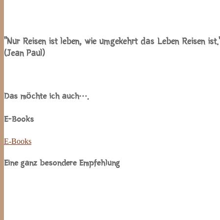
“Nur Reisen ist leben, wie umgekehrt das Leben Reisen ist.
(Jean Paul)
Das möchte ich auch….
E-Books
E-Books
Eine ganz besondere Empfehlung