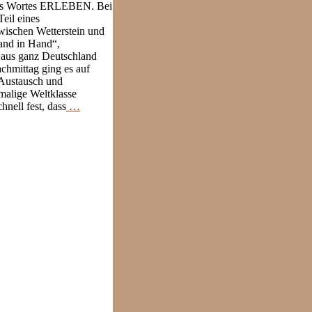
 des Wortes ERLEBEN. Bei
eil eines
wischen Wetterstein und
and in Hand“,
e aus ganz Deutschland
chmittag ging es auf
 Austausch und
malige Weltklasse
nell fest, dass
…