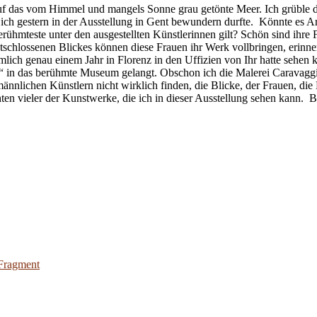
uf das vom Himmel und mangels Sonne grau getönte Meer. Ich grüble d
ich gestern in der Ausstellung in Gent bewundern durfte. Könnte es Ar
rühmteste unter den ausgestellten Künstlerinnen gilt? Schön sind ihre Fr
ntschlossenen Blickes können diese Frauen ihr Werk vollbringen, erinne
lich genau einem Jahr in Florenz in den Uffizien von Ihr hatte sehen 
“ in das berühmte Museum gelangt. Obschon ich die Malerei Caravaggio
ännlichen Künstlern nicht wirklich finden, die Blicke, der Frauen, die
ten vieler der Kunstwerke, die ich in dieser Ausstellung sehen kann. B
 Fragment