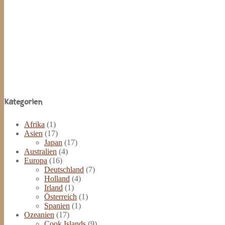
Site
Kategorien
Footer
Afrika
(1)
Asien
(17)
Japan
(17)
Australien
(4)
Europa
(16)
Deutschland
(7)
Holland
(4)
Irland
(1)
Österreich
(1)
Spanien
(1)
Ozeanien
(17)
Cook Islands
(9)