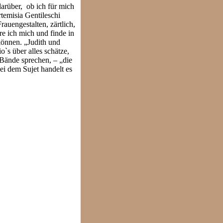
arüber, ob ich für mich
temisia Gentileschi
auengestalten, zärtlich,
re ich mich und finde in
können. „Judith und
`s über alles schätze,
 Bände sprechen, – „die
ei dem Sujet handelt es