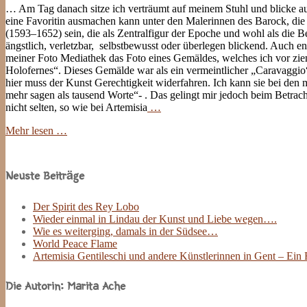
… Am Tag danach sitze ich verträumt auf meinem Stuhl und blicke a
eine Favoritin ausmachen kann unter den Malerinnen des Barock, die 
(1593–1652) sein, die als Zentralfigur der Epoche und wohl als die Be
ängstlich, verletzbar, selbstbewusst oder überlegen blickend. Auch e
meiner Foto Mediathek das Foto eines Gemäldes, welches ich vor ziem
Holofernes“. Dieses Gemälde war als ein vermeintlicher „Caravaggio
hier muss der Kunst Gerechtigkeit widerfahren. Ich kann sie bei den m
mehr sagen als tausend Worte“- . Das gelingt mir jedoch beim Betrach
nicht selten, so wie bei Artemisia
…
Mehr lesen …
Site
Sidebar
Neuste Beiträge
Der Spirit des Rey Lobo
Wieder einmal in Lindau der Kunst und Liebe wegen….
Wie es weiterging, damals in der Südsee…
World Peace Flame
Artemisia Gentileschi und andere Künstlerinnen in Gent – Ein
Die Autorin: Marita Ache