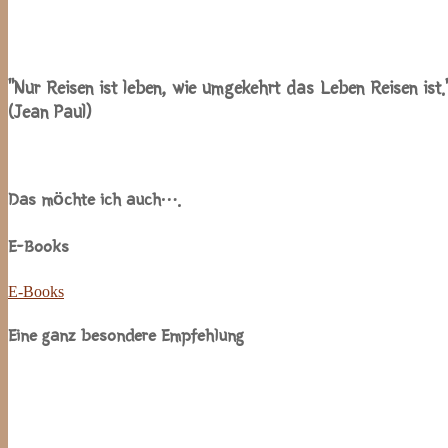
“Nur Reisen ist leben, wie umgekehrt das Leben Reisen ist.
(Jean Paul)
Das möchte ich auch….
E-Books
E-Books
Eine ganz besondere Empfehlung