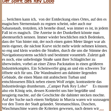
Der Spirit des Rey Lobo
… berichten kann ich, von der Entdeckung eines Ortes, auf den es
magischen Sternenstaub zu regnen scheint, oder auch nur
Saharastaub, trotzdem, ich bestehe drauf, was immer es ist, in jedem
Fall ist es magisch. Die Anreise in der Dunkelheit könnte man
abenteuerlich nennen. Immer wieder beschlichen mich Bedenken,
dass der Van hinter mir, der noch einen guten Meter länger war als
mein eigener, die nächste Kurve nicht mehr würde nehmen können,
so eng und klein wurden die Straßen, durch die uns die Stimme des
Navigationssystems sachlich und bestimmt vorantrieb. Zuletzt galt
es noch, eine unbefestigte Straße samt ihrer Schlaglöcher zu
überwinden, vorbei an einer Zitrus Packstation in einen größeren
Industriekomplex. Ein Scheinwerfer ging an und ein schweres Tor
öffnete sich für uns. Die Wandmalerei am dahinter liegenden
Gebäude, die einen Mann mit arabischem Turban und
entschlossenen Blick neben einem Wolf zeigte, kontrastierte das
Industriedesign drumherum. „Camper Park Rey Lobo“ Es musste
also ein König sein, dessen Konterfei uns hier begrüßte und
neugierig machte, auf die Geschichte die dahinter stecken mochte.
Auf der Suche nach einem Stellplatz in Murcia waren wir sozusagen
vor den Toren der Stadt gelandet. Stromanschluss, Duschen,
Waschmaschine waren die Kriterien gewesen, nach denen wir
…