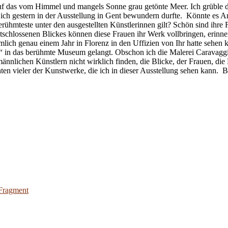
uf das vom Himmel und mangels Sonne grau getönte Meer. Ich grüble d
ich gestern in der Ausstellung in Gent bewundern durfte. Könnte es Ar
rühmteste unter den ausgestellten Künstlerinnen gilt? Schön sind ihre Fr
ntschlossenen Blickes können diese Frauen ihr Werk vollbringen, erinne
lich genau einem Jahr in Florenz in den Uffizien von Ihr hatte sehen 
“ in das berühmte Museum gelangt. Obschon ich die Malerei Caravaggio
ännlichen Künstlern nicht wirklich finden, die Blicke, der Frauen, die
ten vieler der Kunstwerke, die ich in dieser Ausstellung sehen kann. B
 Fragment