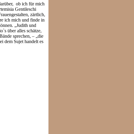
arüber, ob ich für mich
temisia Gentileschi
auengestalten, zärtlich,
re ich mich und finde in
können. „Judith und
`s über alles schätze,
 Bände sprechen, – „die
ei dem Sujet handelt es