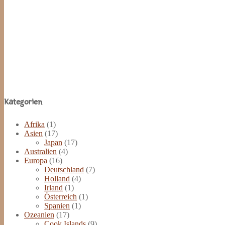
Site
Kategorien
Footer
Afrika
(1)
Asien
(17)
Japan
(17)
Australien
(4)
Europa
(16)
Deutschland
(7)
Holland
(4)
Irland
(1)
Österreich
(1)
Spanien
(1)
Ozeanien
(17)
Cook Islands
(9)