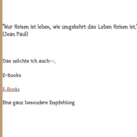
“Nur Reisen ist leben, wie umgekehrt das Leben Reisen ist.
(Jean Paul)
Das möchte ich auch….
E-Books
E-Books
Eine ganz besondere Empfehlung