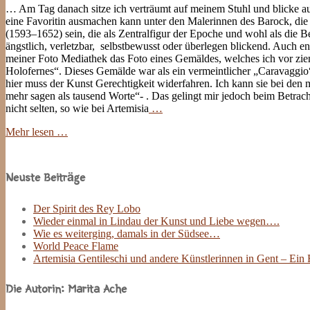
… Am Tag danach sitze ich verträumt auf meinem Stuhl und blicke a
eine Favoritin ausmachen kann unter den Malerinnen des Barock, die 
(1593–1652) sein, die als Zentralfigur der Epoche und wohl als die Be
ängstlich, verletzbar, selbstbewusst oder überlegen blickend. Auch e
meiner Foto Mediathek das Foto eines Gemäldes, welches ich vor ziem
Holofernes“. Dieses Gemälde war als ein vermeintlicher „Caravaggio
hier muss der Kunst Gerechtigkeit widerfahren. Ich kann sie bei den m
mehr sagen als tausend Worte“- . Das gelingt mir jedoch beim Betrach
nicht selten, so wie bei Artemisia
…
Mehr lesen …
Site
Sidebar
Neuste Beiträge
Der Spirit des Rey Lobo
Wieder einmal in Lindau der Kunst und Liebe wegen….
Wie es weiterging, damals in der Südsee…
World Peace Flame
Artemisia Gentileschi und andere Künstlerinnen in Gent – Ein
Die Autorin: Marita Ache