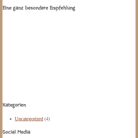
Eine ganz besondere Empfehlung
Site
Kategorien
Footer
Uncategorized
(4)
Social Media