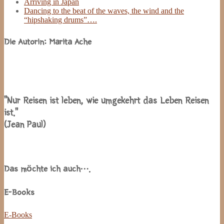
Arriving in Japan
Dancing to the beat of the waves, the wind and the
“hipshaking drums”….
Die Autorin: Marita Ache
“Nur Reisen ist leben, wie umgekehrt das Leben Reisen
ist.”
(Jean Paul)
Das möchte ich auch….
E-Books
E-Books